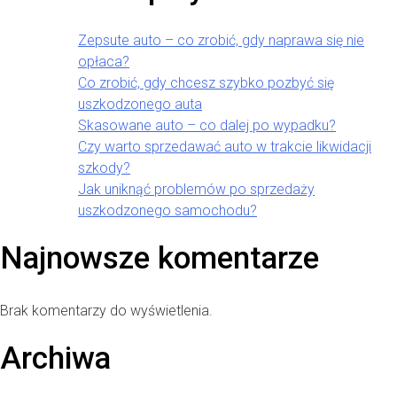
Zepsute auto – co zrobić, gdy naprawa się nie
opłaca?
Co zrobić, gdy chcesz szybko pozbyć się
uszkodzonego auta
Skasowane auto – co dalej po wypadku?
Czy warto sprzedawać auto w trakcie likwidacji
szkody?
Jak uniknąć problemów po sprzedaży
uszkodzonego samochodu?
Najnowsze komentarze
Brak komentarzy do wyświetlenia.
Archiwa