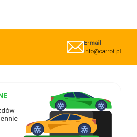
E-mail
info@carrot.pl
NE
azdów
ennie