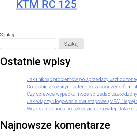
KTM RC 125
Szukaj
Szukaj
Ostatnie wpisy
Jak uniknąć problemów po sprzedaży uszkodzon
Co zrobić z rozbitym autem po zakończeniu forma
Czy sprawca wypadku może sprzedać uszkodzony
Jak włączyć logowanie dwuetapowe (MFA) i lepiej
Wrak samochodu po szkodzie całkowitej. Jakie m
Najnowsze komentarze