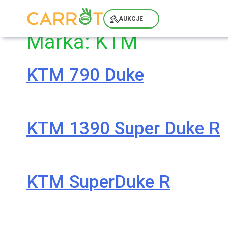
Skip
to
AUKCJE
content
Marka:
KTM
KTM 790 Duke
KTM 1390 Super Duke R
KTM SuperDuke R