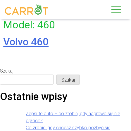
Skip
to
content
Model:
460
Volvo 460
Szukaj
Szukaj
Ostatnie wpisy
Zepsute auto – co zrobić, gdy naprawa się nie
opłaca?
Co zrobić, gdy chcesz szybko pozbyć się