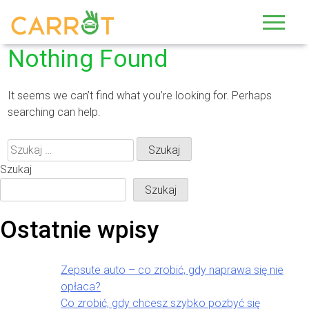
Skip
to
content
Nothing Found
It seems we can’t find what you’re looking for. Perhaps
searching can help.
Szukaj:
Szukaj
Szukaj
Ostatnie wpisy
Zepsute auto – co zrobić, gdy naprawa się nie
opłaca?
Co zrobić, gdy chcesz szybko pozbyć się