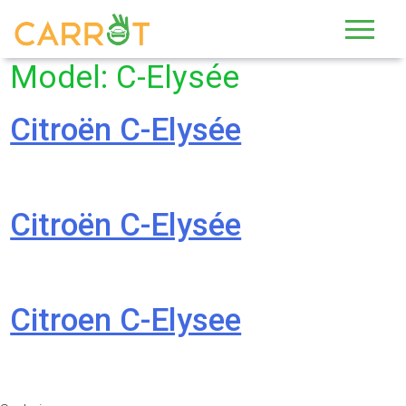
Skip
to
content
Model:
C-Elysée
Citroën C-Elysée
Citroën C-Elysée
Citroen C-Elysee