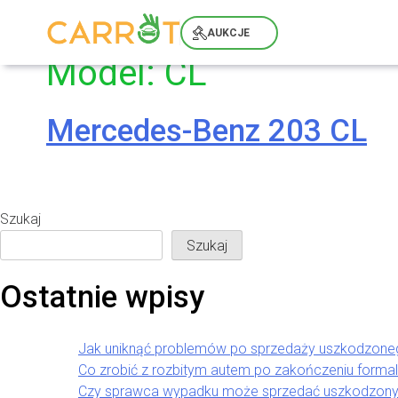
Skip
to
AUKCJE
content
Model:
CL
Mercedes-Benz 203 CL
Szukaj
Szukaj
Ostatnie wpisy
Jak uniknąć problemów po sprzedaży uszkodzon
Co zrobić z rozbitym autem po zakończeniu forma
Czy sprawca wypadku może sprzedać uszkodzony