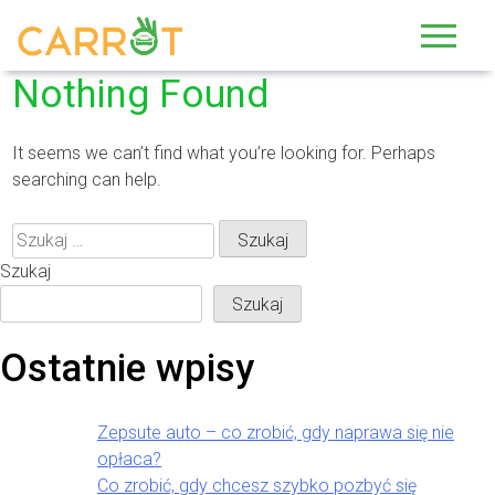
Skip
to
content
Nothing Found
It seems we can’t find what you’re looking for. Perhaps
searching can help.
Szukaj:
Szukaj
Szukaj
Ostatnie wpisy
Zepsute auto – co zrobić, gdy naprawa się nie
opłaca?
Co zrobić, gdy chcesz szybko pozbyć się