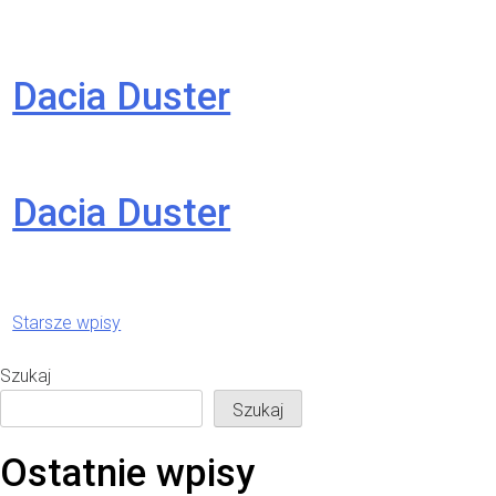
Dacia Duster
Dacia Duster
Nawigacja
Starsze wpisy
po wpisach
Szukaj
Szukaj
Ostatnie wpisy