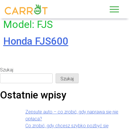
Skip
to
content
Model:
FJS
Honda FJS600
Szukaj
Szukaj
Ostatnie wpisy
Zepsute auto – co zrobić, gdy naprawa się nie
opłaca?
Co zrobić, gdy chcesz szybko pozbyć się