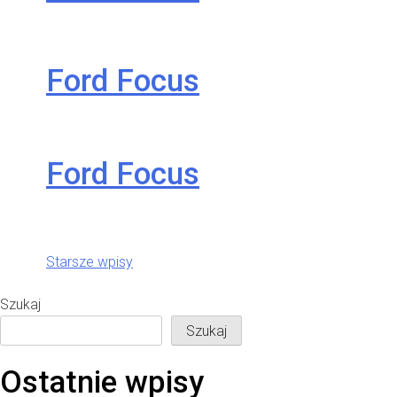
Ford Focus
Ford Focus
Nawigacja
Starsze wpisy
po wpisach
Szukaj
Szukaj
Ostatnie wpisy