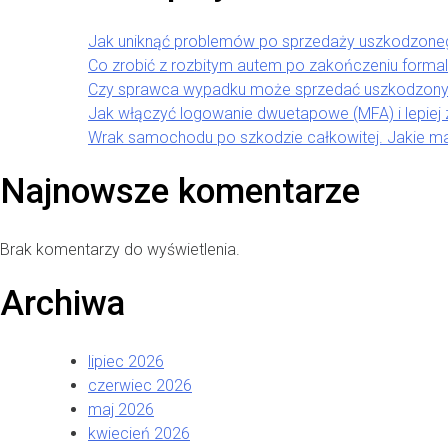
Jak uniknąć problemów po sprzedaży uszkodzon
Co zrobić z rozbitym autem po zakończeniu forma
Czy sprawca wypadku może sprzedać uszkodzony
Jak włączyć logowanie dwuetapowe (MFA) i lepiej
Wrak samochodu po szkodzie całkowitej. Jakie m
Najnowsze komentarze
Brak komentarzy do wyświetlenia.
Archiwa
lipiec 2026
czerwiec 2026
maj 2026
kwiecień 2026