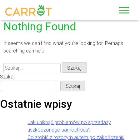
Skip
to
content
Nothing Found
It seems we can’t find what you’re looking for. Perhaps
searching can help.
Szukaj:
Szukaj
Szukaj
Ostatnie wpisy
Jak uniknąć problemów po sprzedaży
uszkodzonego samochodu?
Co zrobić z rozbitym autem po zakończeniu