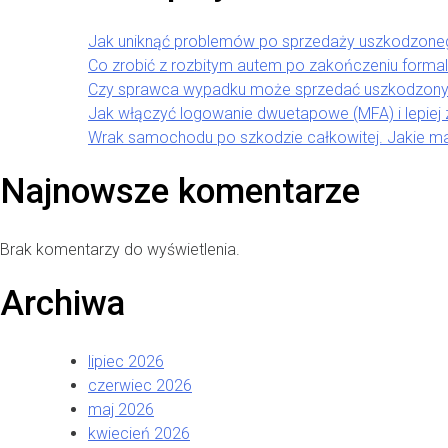
Jak uniknąć problemów po sprzedaży uszkodzon
Co zrobić z rozbitym autem po zakończeniu forma
Czy sprawca wypadku może sprzedać uszkodzony
Jak włączyć logowanie dwuetapowe (MFA) i lepiej
Wrak samochodu po szkodzie całkowitej. Jakie m
Najnowsze komentarze
Brak komentarzy do wyświetlenia.
Archiwa
lipiec 2026
czerwiec 2026
maj 2026
kwiecień 2026