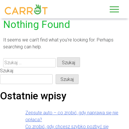
Skip
to
content
Nothing Found
It seems we can’t find what you’re looking for. Perhaps
searching can help.
Szukaj:
Szukaj
Szukaj
Ostatnie wpisy
Zepsute auto – co zrobić, gdy naprawa się nie
opłaca?
Co zrobić, gdy chcesz szybko pozbyć się