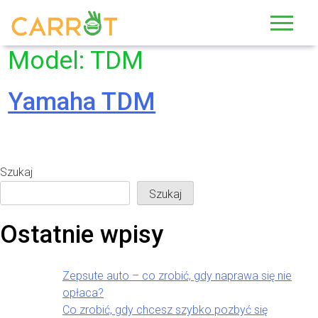
Skip
to
content
Model:
TDM
Yamaha TDM
Szukaj
Szukaj
Ostatnie wpisy
Zepsute auto – co zrobić, gdy naprawa się nie
opłaca?
Co zrobić, gdy chcesz szybko pozbyć się