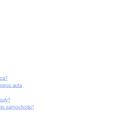
aca?
onego auta
kody?
ego samochodu?