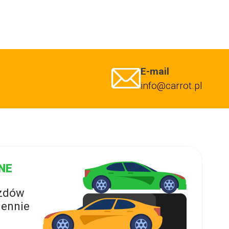
E-mail
info@carrot.pl
NE
azdów
ennie