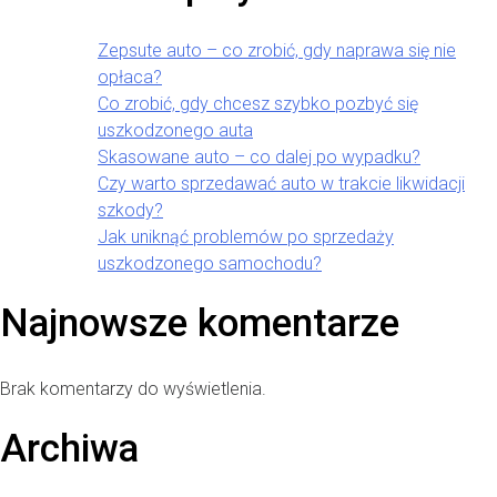
Zepsute auto – co zrobić, gdy naprawa się nie
opłaca?
Co zrobić, gdy chcesz szybko pozbyć się
uszkodzonego auta
Skasowane auto – co dalej po wypadku?
Czy warto sprzedawać auto w trakcie likwidacji
szkody?
Jak uniknąć problemów po sprzedaży
uszkodzonego samochodu?
Najnowsze komentarze
Brak komentarzy do wyświetlenia.
Archiwa