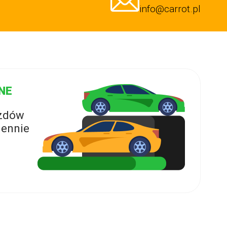
info@carrot.pl
NE
azdów
ennie