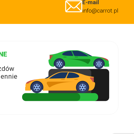
E-mail
info@carrot.pl
NE
azdów
ennie