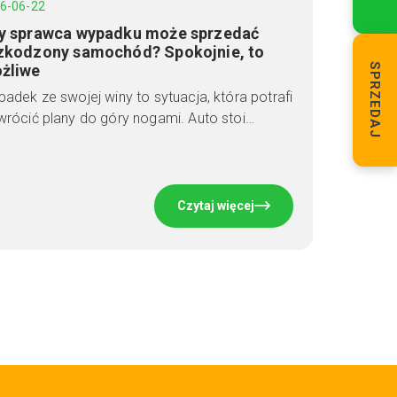
6-06-22
y sprawca wypadku może sprzedać
zkodzony samochód? Spokojnie, to
żliwe
SPRZEDAJ
adek ze swojej winy to sytuacja, która potrafi
rócić plany do góry nogami. Auto stoi…
Czytaj więcej