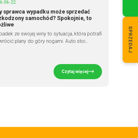
6-06-22
y sprawca wypadku może sprzedać
zkodzony samochód? Spokojnie, to
żliwe
SPRZEDAJ
adek ze swojej winy to sytuacja, która potrafi
rócić plany do góry nogami. Auto stoi…
Czytaj więcej