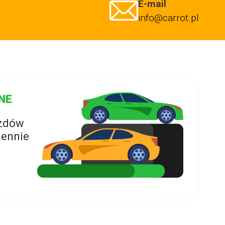
E-mail
info@carrot.pl
NE
azdów
ennie