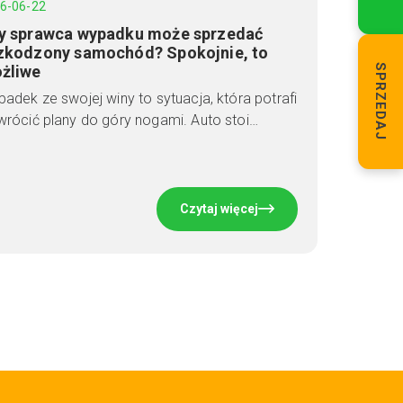
6-06-22
y sprawca wypadku może sprzedać
zkodzony samochód? Spokojnie, to
żliwe
SPRZEDAJ
adek ze swojej winy to sytuacja, która potrafi
rócić plany do góry nogami. Auto stoi…
Czytaj więcej