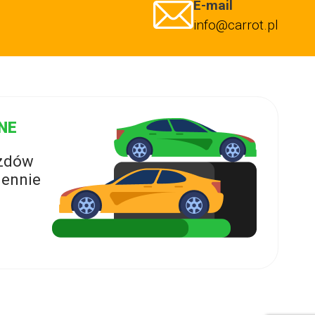
E-mail
info@carrot.pl
NE
azdów
ennie