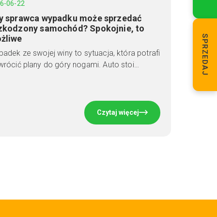
6-06-22
y sprawca wypadku może sprzedać
zkodzony samochód? Spokojnie, to
żliwe
SPRZEDAJ
adek ze swojej winy to sytuacja, która potrafi
rócić plany do góry nogami. Auto stoi…
Czytaj więcej