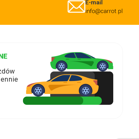
E-mail
info@carrot.pl
NE
azdów
ennie