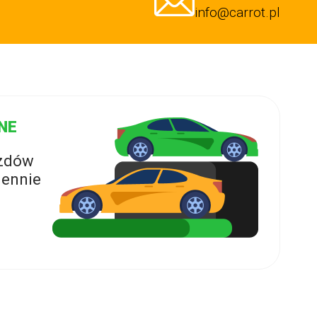
info@carrot.pl
NE
azdów
ennie