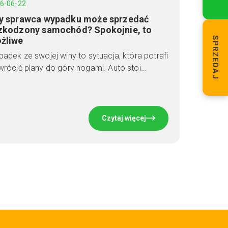
6-06-22
y sprawca wypadku może sprzedać
zkodzony samochód? Spokojnie, to
żliwe
SPRZEDAJ
adek ze swojej winy to sytuacja, która potrafi
rócić plany do góry nogami. Auto stoi…
Czytaj więcej