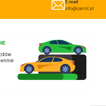
E-mail
info@carrot.pl
NE
azdów
ennie