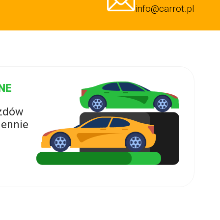
info@carrot.pl
NE
azdów
ennie