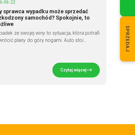
6-06-22
y sprawca wypadku może sprzedać
zkodzony samochód? Spokojnie, to
żliwe
SPRZEDAJ
adek ze swojej winy to sytuacja, która potrafi
rócić plany do góry nogami. Auto stoi…
Czytaj więcej