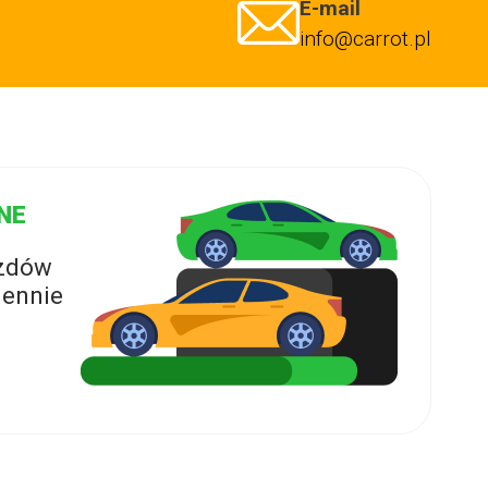
E-mail
info@carrot.pl
NE
azdów
ennie