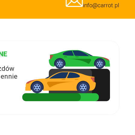
info@carrot.pl
NE
azdów
ennie