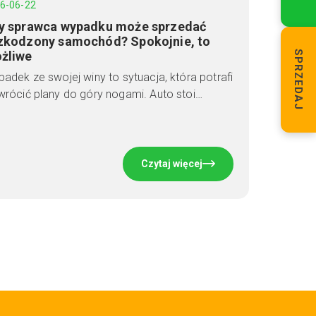
6-06-22
y sprawca wypadku może sprzedać
zkodzony samochód? Spokojnie, to
żliwe
SPRZEDAJ
adek ze swojej winy to sytuacja, która potrafi
rócić plany do góry nogami. Auto stoi…
Czytaj więcej