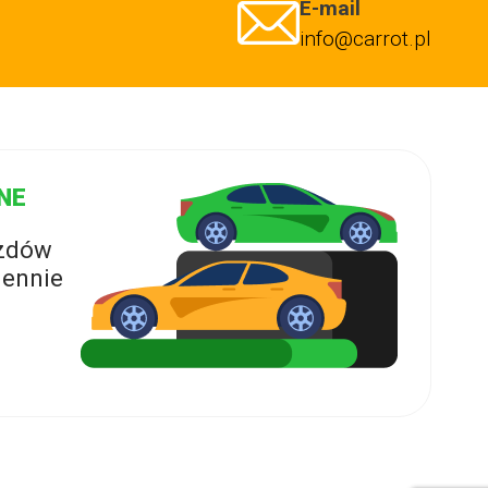
E-mail
info@carrot.pl
NE
azdów
ennie