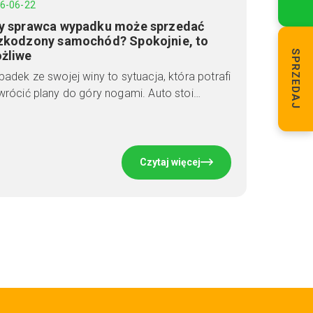
6-06-22
y sprawca wypadku może sprzedać
zkodzony samochód? Spokojnie, to
żliwe
SPRZEDAJ
adek ze swojej winy to sytuacja, która potrafi
rócić plany do góry nogami. Auto stoi…
Czytaj więcej