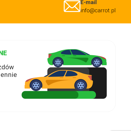
E-mail
info@carrot.pl
NE
azdów
ennie