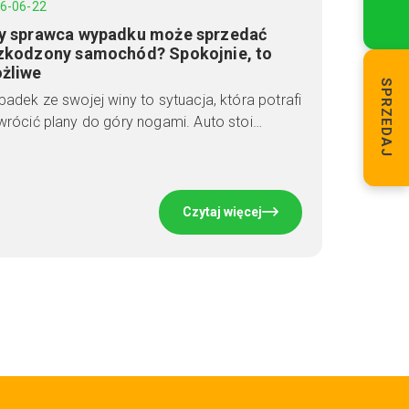
6-06-22
y sprawca wypadku może sprzedać
zkodzony samochód? Spokojnie, to
żliwe
SPRZEDAJ
adek ze swojej winy to sytuacja, która potrafi
rócić plany do góry nogami. Auto stoi…
Czytaj więcej