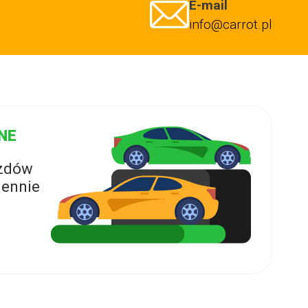
E-mail
info@carrot.pl
NE
azdów
ennie