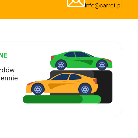
info@carrot.pl
NE
azdów
ennie