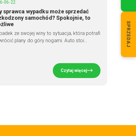
6-06-22
y sprawca wypadku może sprzedać
zkodzony samochód? Spokojnie, to
żliwe
SPRZEDAJ
adek ze swojej winy to sytuacja, która potrafi
rócić plany do góry nogami. Auto stoi…
Czytaj więcej