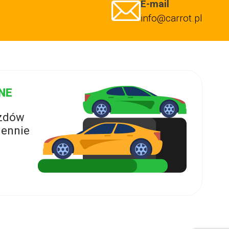
E-mail
info@carrot.pl
NE
azdów
ennie